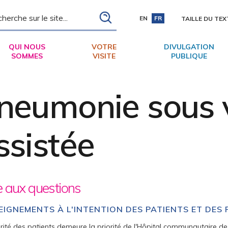
ch
EN
FR
TAILLE DU TEX
QUI NOUS
VOTRE
DIVULGATION
SOMMES
VISITE
PUBLIQUE
neumonie sous v
ssistée
e aux questions
EIGNEMENTS À L'INTENTION DES PATIENTS ET DES 
rité des patients demeure la priorité de l'Hôpital communautaire de Co