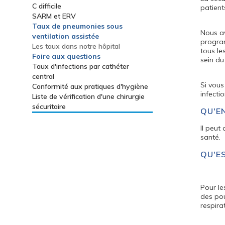
C difficile
patient
SARM et ERV
Taux de pneumonies sous
Nous av
ventilation assistée
program
Les taux dans notre hôpital
tous le
Foire aux questions
sein du
Taux d'infections par cathéter
central
Si vous
Conformité aux pratiques d'hygiène
infecti
Liste de vérification d'une chirurgie
sécuritaire
QU'E
Il peut
santé.
QU'E
Pour le
des pou
respira