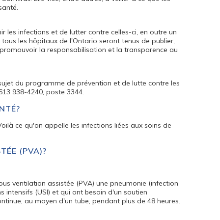
santé.
es infections et de lutter contre celles-ci, en outre un
ous les hôpitaux de l'Ontario seront tenus de publier,
e promouvoir la responsabilisation et la transparence au
ujet du programme de prévention et de lutte contre les
 613 938-4240, poste 3344.
ANTÉ?
Voilà ce qu'on appelle les infections liées aux soins de
TÉE (PVA)?
ous ventilation assistée (PVA) une pneumonie (infection
 intensifs (USI) et qui ont besoin d'un soutien
continue, au moyen d'un tube, pendant plus de 48 heures.