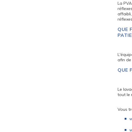
La PVA 
réflexe
affaibl
réflexe
QUE 
PATI
L'équip
afin de
QUE 
Le lava
tout le
Vous tr
w
w