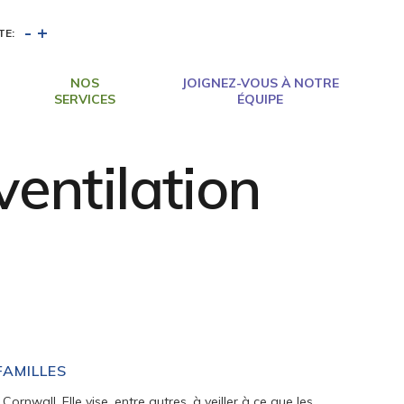
-
+
TE:
NOS
JOIGNEZ-VOUS À NOTRE
SERVICES
ÉQUIPE
entilation
FAMILLES
rnwall. Elle vise, entre autres, à veiller à ce que les