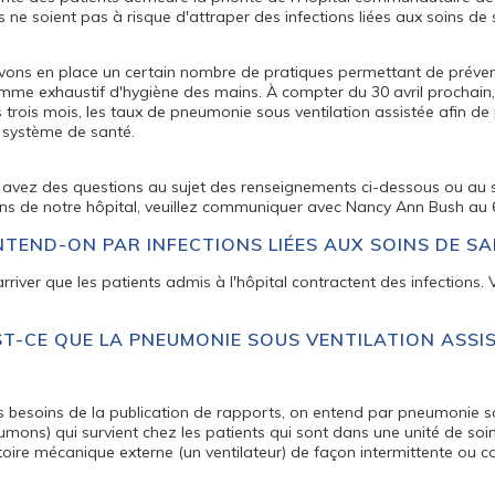
s ne soient pas à risque d'attraper des infections liées aux soins de 
ons en place un certain nombre de pratiques permettant de prévenir l
me exhaustif d'hygiène des mains. À compter du 30 avril prochain, t
s trois mois, les taux de pneumonie sous ventilation assistée afin d
 système de santé.
 avez des questions au sujet des renseignements ci-dessous ou au s
ons de notre hôpital, veuillez communiquer avec Nancy Ann Bush au
NTEND-ON PAR INFECTIONS LIÉES AUX SOINS DE S
 arriver que les patients admis à l'hôpital contractent des infections. 
ST-CE QUE LA PNEUMONIE SOUS VENTILATION ASSIS
s besoins de la publication de rapports, on entend par pneumonie s
mons) qui survient chez les patients qui sont dans une unité de soins
toire mécanique externe (un ventilateur) de façon intermittente ou 