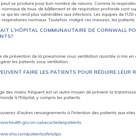
peut se produire pour bon nombre de raisons. Comme la respiration
s normaux de toux, de bâillement et de respiration profonde sont su
i, ce qui les rend plus vulnérables aux infections. Les équipes de l'US
s respiratoires normaux. Toutefois, malgré ces mesures, les patien
FAIT L'HÔPITAL COMMUNAUTAIRE DE CORNWALL PO
ENTS?
e de prévention de la pneumonie sous ventilation assistée a mis en
 gérer les patients sous ventilation.
PEUVENT FAIRE LES PATIENTS POUR RÉDUIRE LEUR R
ge des mains fréquent est un autre moyen de prévenir la transmission
 monde à l'hôpital, y compris les patients.
ouverez d'autres renseignements à l'intention des patients aux sites
ww.health.gov.on.ca/securitedespatients
ww.oha.com/patientsafetytips