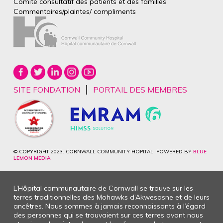
Comité consultatif des patients et des
familles
Commentaires/plaintes/
compliments
|
SITE FONDATION
PORTAIL DES MEMBRES
© COPYRIGHT 2023. CORNWALL COMMUNITY HOPITAL. POWERED BY
BLUE
LEMON MEDIA
L’Hôpital communautaire de Cornwall se trouve sur les
terres traditionnelles des Mohawks d’Akwesasne et de leurs
ancêtres. Nous sommes à jamais reconnaissants à l’égard
des personnes qui se trouvaient sur ces terres avant nous