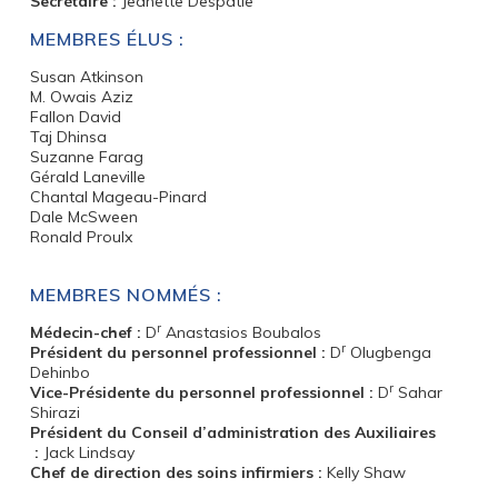
Secrétaire :
Jeanette Despatie
MEMBRES ÉLUS :
Susan Atkinson
M. Owais Aziz
Fallon David
Taj Dhinsa
Suzanne Farag
Gérald Laneville
Chantal Mageau-Pinard
Dale McSween
Ronald Proulx
MEMBRES NOMMÉS :
r
Médecin-chef :
D
Anastasios Boubalos
r
Président du personnel professionnel :
D
Olugbenga
Dehinbo
r
Vice-Présidente du personnel professionnel :
D
Sahar
Shirazi
Président du Conseil d’administration des Auxiliaires
:
Jack Lindsay
Chef de direction des soins infirmiers :
Kelly Shaw