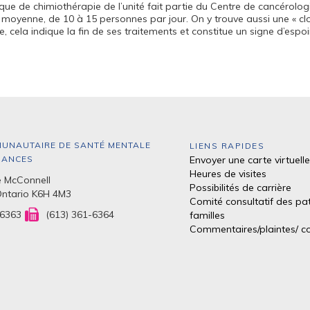
ique de chimiothérapie de l’unité fait partie du Centre de cancérologi
n moyenne, de 10 à 15 personnes par jour. On y trouve aussi une « cl
e, cela indique la fin de ses traitements et constitue un signe d’espoir
UNAUTAIRE DE SANTÉ MENTALE
LIENS RAPIDES
DANCES
Envoyer une carte virtuelle
Heures de visites
 McConnell
Possibilités de carrière
Ontario K6H 4M3
Comité consultatif des pat
-6363
(613) 361-6364
familles
Commentaires/plaintes/
co