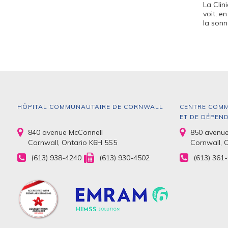
La Clin
voit, e
la sonn
HÔPITAL COMMUNAUTAIRE DE CORNWALL
CENTRE COMM
ET DE DÉPEN
840 avenue McConnell
850 avenue
Cornwall, Ontario K6H 5S5
Cornwall, 
(613) 938-4240
(613) 930-4502
(613) 361