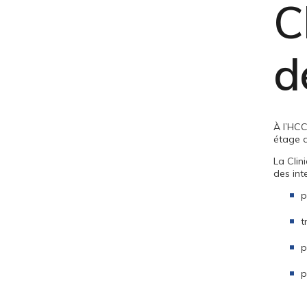
C
d
À l’HCC
étage d
La Clin
des int
p
t
p
p